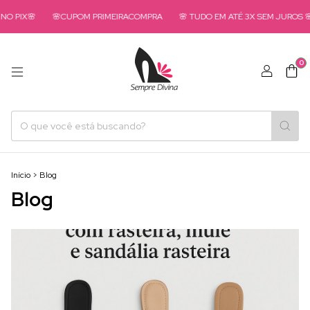
X🌸
🌸CUPOM PRIMEIRACOMPRA
🌸 TUDO EM ATÉ 3X SEM JUROS 🌸
0
Início
>
Blog
Blog