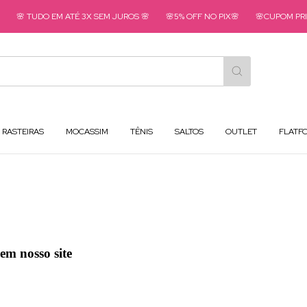
🌸 TUDO EM ATÉ 3X SEM JUROS 🌸
🌸5% OFF NO PIX🌸
🌸CUPOM PRIM
RASTEIRAS
MOCASSIM
TÊNIS
SALTOS
OUTLET
FLATF
em nosso site