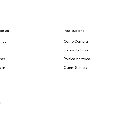
orias
Institucional
lhas
Como Comprar
Forma de Envio
ras
Política de troca
ssim
Quem Somos
t
orm