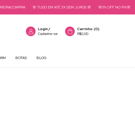
EIRACOMPRA
🌸 TUDO EM ATÉ 3X SEM JUROS 🌸
🌸5% OFF NO PIX🌸

Login
/
Carrinho
(
0
)
Cadastre-se
R$0,00
ORM
BOTAS
BLOG