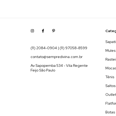
Categ
Sapati
(11) 2084-0904 | (11) 97058-8599
Mules
contato@sempredivina.com.br
Rastei
Av Sapopemba 534 - Vila Regente
Moca
Feijo São Paulo
Tênis
Saltos
Outle
Flatf
Botas